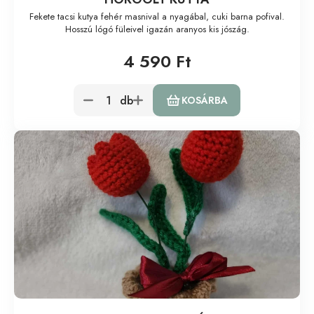
Fekete tacsi kutya fehér masnival a nyagábal, cuki barna pofival.
Hosszú lógó füleivel igazán aranyos kis jószág.
4 590 Ft
db
KOSÁRBA