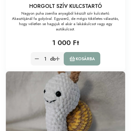
HORGOLT SZÍV KULCSTARTÓ
Nagyon puha zsenília anyagból készült szív kulcstartó.
Akasztójánál fa golyóval. Egyszerű, de mégis tökéletes választás,
hogy véletlen se hagyjuk el akár a lakáskulcsot vagy egy
autókulcsot.
1 000 Ft
db
KOSÁRBA