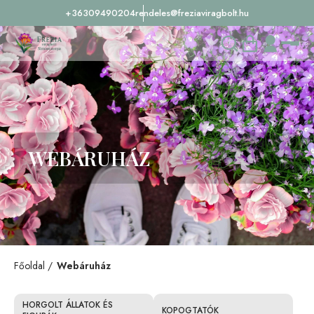
+36309490204
rendeles@freziaviragbolt.hu
WEBÁRUHÁZ
Főoldal
Webáruház
HORGOLT ÁLLATOK ÉS
KOPOGTATÓK