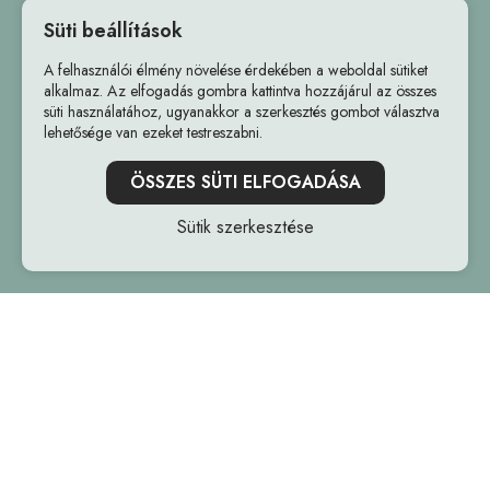
Adatvédelmi szabályzat
Süti beállítások
Általános Szerződési Feltételek
A felhasználói élmény növelése érdekében a weboldal sütiket
alkalmaz. Az elfogadás gombra kattintva hozzájárul az összes
süti használatához, ugyanakkor a szerkesztés gombot választva
lehetősége van ezeket testreszabni.
ÖSSZES SÜTI ELFOGADÁSA
+36309490204
Sütik szerkesztése
Szűrők
rendeles@freziaviragbolt.hu
Ár
-
Szűrés