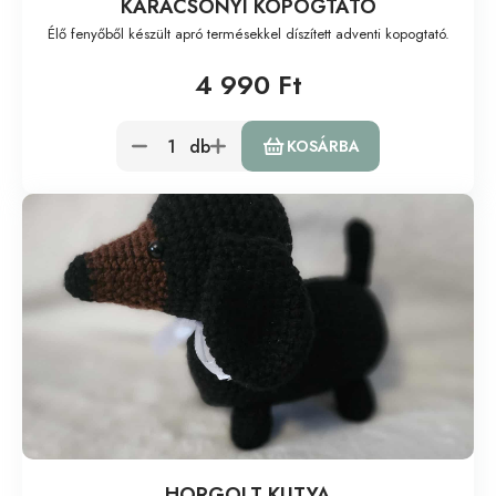
KARÁCSONYI KOPOGTATÓ
Élő fenyőből készült apró termésekkel díszített adventi kopogtató.
4 990 Ft
db
KOSÁRBA
HORGOLT KUTYA