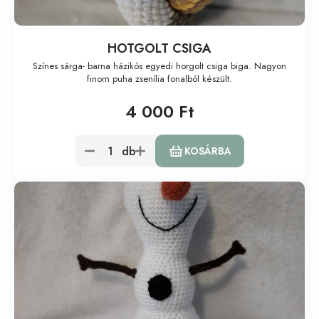
HOTGOLT CSIGA
Színes sárga- barna házikós egyedi horgolt csiga biga. Nagyon
finom puha zsenília fonalból készült.
4 000 Ft
db
KOSÁRBA