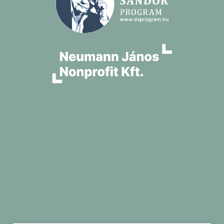
Üzletünk
Szolgáltatásaink
Munkáink
Aktuális
Impresszum