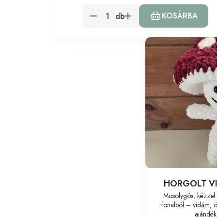
KOSÁRBA
db
HORGOLT V
Mosolygós, kézzel 
fonalból – vidám, ö
ajándék