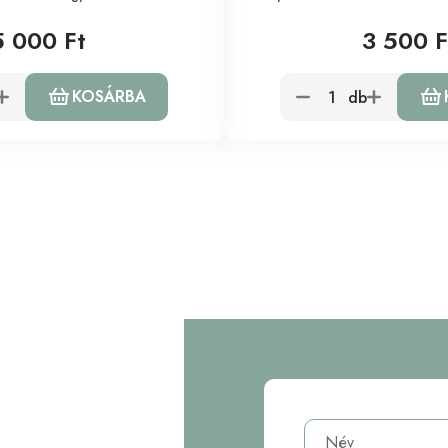
5 000 Ft
3 500 F
KOSÁRBA
db