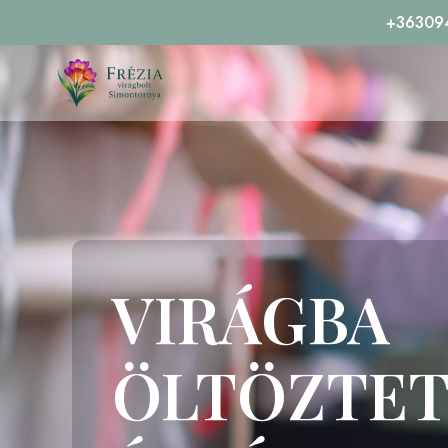
+36309
VIRÁGBA
ÖLTÖZTET