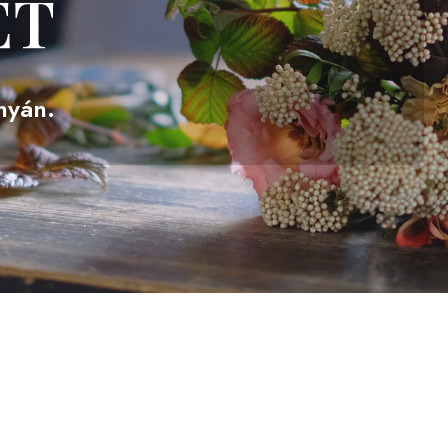
ET
nyán.