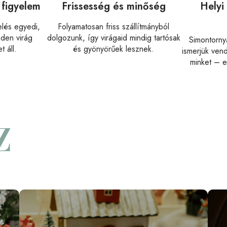
 figyelem
Frissesség és minőség
Helyi
lés egyedi,
Folyamatosan friss szállítmányból
nden virág
dolgozunk, így virágaid mindig tartósak
Simontornya
 áll.
és gyönyörűek lesznek.
ismerjük ven
minket – e
Z