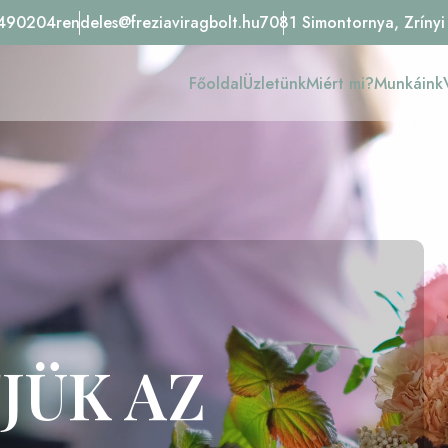
490204
rendeles@freziaviragbolt.hu
7081 Simontornya, Zrínyi
Főoldal
Üzletünk
Miért mi?
Munkáink
JÜK AZ