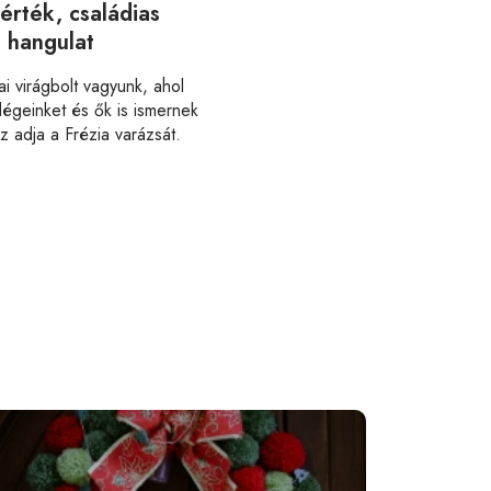
 érték, családias
hangulat
i virágbolt vagyunk, ahol
dégeinket és ők is ismernek
z adja a Frézia varázsát.