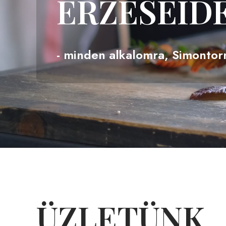
ÉRZÉSEID
- minden alkalomra, Simontor
ÜZLETÜNK