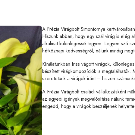
A Frézia Virágbolt Simontornya kertvárosában 
Hiszünk abban, hogy egy szál virág is elég a
alkalmat különlegessé tegyen. Legyen szó szü
hétköznapi kedvességről, nálunk mindig megta
Kínálatunkban friss vágott virágok, különleg
készített virágkompozíciók is megtalálhatók
szeretetünk a virágok iránt – hiszen számun
A Frézia Virágbolt családi vállalkozásként m
az egyedi igények megvalósítása nálunk term
engedd, hogy a virágok beszéljenek helyette