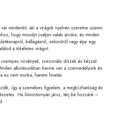
vár mindenkit, aki a virágok nyelvén szeretne üzenni.
hhoz, hogy mosolyt csaljon valaki arcára, és minden
letésnapról, ballagásról, esküvőről vagy épp egy
lálod a tökéletes virágot.
es cserepes növények, szezonális díszek és kézzel
. Minden alkotásunkban benne van a szenvedélyünk és
kra ez nem munka, hanem hivatás.
űködik, így a személyes figyelem, a megbízhatóság és
észetes. Ha Simontornyán jársz, térj be hozzánk –
d.