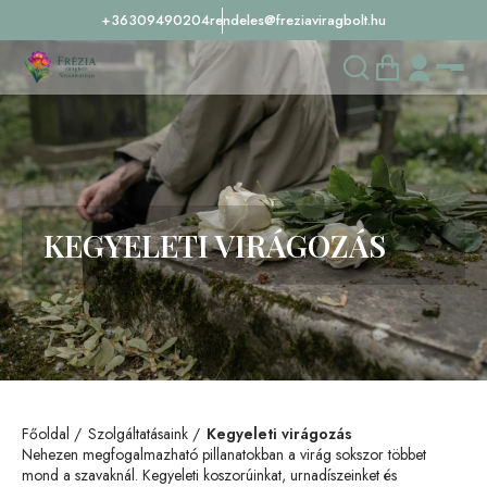
+36309490204
rendeles@freziaviragbolt.hu
KEGYELETI VIRÁGOZÁS
Főoldal
Szolgáltatásaink
Kegyeleti virágozás
Nehezen megfogalmazható pillanatokban a virág sokszor többet
mond a szavaknál. Kegyeleti koszorúinkat, urnadíszeinket és