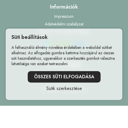
Információk
Impresszum
Adatvédelmi szabályzat
Általános Szerződési Feltételek
Süti beállítások
A felhasználói élmény növelése érdekében a weboldal sütiket
alkalmaz. Az elfogadás gombra kattintva hozzájárul az összes
süti használatához, ugyanakkor a szerkesztés gombot választva
Elérhetőségek
lehetősége van ezeket testreszabni.
7081 Simontornya, Zrínyi utca 43.
ÖSSZES SÜTI ELFOGADÁSA
+36309490204
Sütik szerkesztése
rendeles@freziaviragbolt.hu